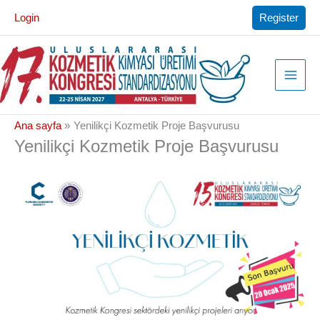
İçeriğe
Login
Register
atla
Ana sayfa
Yenilikçi Kozmetik Proje Başvurusu
Yenilikçi Kozmetik Proje Başvurusu