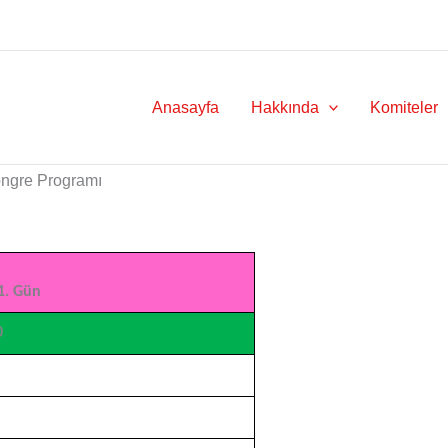
ma
Anasayfa
Hakkında
Komiteler
ngre Programı
1. Gün
0