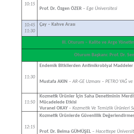
10:15
Prof. Dr. Özgen ÖZER
– Ege Üniversitesi
Çay – Kahve Arası
10:45
11:30
llI. Oturum – Kalite ve Arge Yöneti
Oturum Başkanı: Prof. Dr. S
Endemik Bitkilerden Antimikrobiyal Maddeler
11:30
Mustafa AKIN
– AR-GE Uzmanı – PETRO YAĞ ve
Kozmetik Ürünler İçin Saha Denetiminin Merdiv
11:50
Mücadelede Etkisi
Vuranel OKAY
– Kozmetik Ve Temizlik Ürünleri S
Kozmetik Ürünlerde Güvenlilik Değerlendirmesi
12:15
Prof. Dr. Belma GÜMÜŞEL
– Hacettepe Üniversit