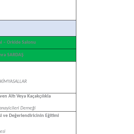
mi – Orkide Salonu
emra SARDAŞ
 KİMYASALLAR
en Altı Veya Kaçakçılıkla
anayicileri Derneği
 ve Değerlendiricinin Eğitimi
esi