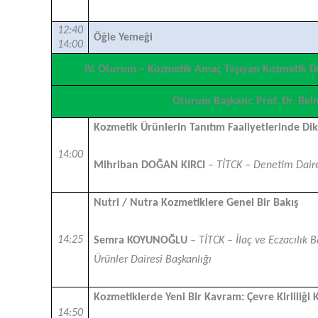
12:40
Öğle Yemeği
14:00
IV. Oturum – Kozmetik Amaç Taşıyan Kozmetik D
Oturum Başkanı: Prof. Dr. B
Kozmetik Ürünlerin Tanıtım Faaliyetlerinde Di
14:00
Mihriban DOĞAN KIRCI
– TİTCK – Denetim Daire
Nutri / Nutra Kozmetiklere Genel Bir Bakış
14:25
Semra KOYUNOĞLU
– TİTCK – İlaç ve Eczacılık B
Ürünler Dairesi Başkanlığı
Kozmetiklerde Yeni Bir Kavram: Çevre Kirliliği K
14:50