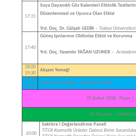
Suya Dayanıklı Göz Kalemleri Etkinlik Testlerin
Düzenlenmesi ve Uyunca Olan Etkisi
17:15
Yrd. Doç. Dr. Gülşah GEDİK
– Trakya Üniversitesi
Güneş Işınlarının Cildimize Etkisi ve Korunma
17:40
Yrd. Doç. Yasemin YAĞAN UZUNER
– Acıbadem 
18:00
Akşam Yemeği
19:30
19:30
Poster Sunumları – Inovasyon Cafe
21:00
25 Şubat 2018, Pazar | 
VI. Oturum – Orkide S
Sektöre l Değerlendirme Paneli
TİTCK Kozmetik Ürünler Dairesi Birim Sorumlula
10:00