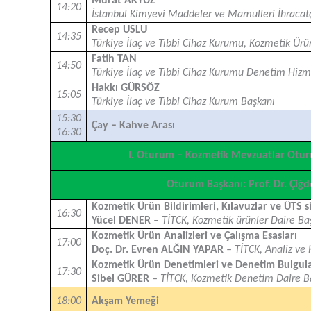
Murat AKYÜZ
14:20
İstanbul Kimyevi Maddeler ve Mamulleri İhracatçı
Recep USLU
14:35
Türkiye İlaç ve Tıbbi Cihaz Kurumu, Kozmetik Ür
Fatih TAN
14:50
Türkiye İlaç ve Tıbbi Cihaz Kurumu Denetim Hizm
Hakkı GÜRSÖZ
15:05
Türkiye İlaç ve Tıbbi Cihaz Kurum Başkanı
15:30
Çay – Kahve Arası
16:30
I. Oturum – Kozmetik Mevzuatlar Otu
Oturum Başkanı: Prof. Dr. Çi
Kozmetik Ürün Bildirimleri, Kılavuzlar ve ÜTS s
16:30
Yücel DENER
– TİTCK, Kozmetik ürünler Daire Ba
Kozmetik Ürün Analizleri ve Çalışma Esasları
17:00
Doç. Dr. Evren ALĞIN YAPAR
– TİTCK, Analiz ve 
Kozmetik Ürün Denetimleri ve Denetim Bulgula
17:30
Sibel GÜRER
– TİTCK, Kozmetik Denetim Daire B
18:00
Akşam Yemeği