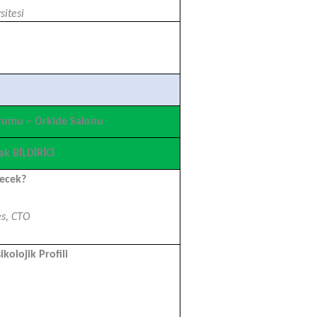
sitesi
urumu – Orkide Salonu
ak BİLDİRİCİ
yecek?
es, CTO
olojik Profili