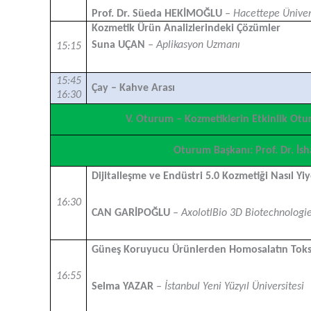
Prof. Dr. Süeda HEKİMOĞLU
– Hacettepe Üniver
Kozmetik Ürün Analizlerindeki Çözümler
Suna UÇAN
– Aplikasyon Uzmanı
15:15
15:45
Çay – Kahve Arası
16:30
V. Oturum – Kozmetiklerin Etkinlik Ot
Oturum Başkanı: Prof. Dr. İsh
Dijitalleşme ve Endüstri 5.0 Kozmetiği Nasıl Yi
16:30
CAN GARİPOĞLU
– AxolotlBio 3D Biotechnologi
Güneş Koruyucu Ürünlerden Homosalatın Toksik
16:55
Selma YAZAR
– İstanbul Yeni Yüzyıl Üniversitesi