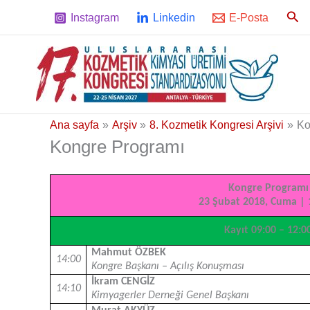
İçeriğe
Ara
Instagram
Linkedin
E-Posta
atla
Ana sayfa
Arşiv
8. Kozmetik Kongresi Arşivi
Ko
Kongre Programı
Kongre Programı
23 Şubat 2018, Cuma | 
Kayıt 09:00 – 12:0
Mahmut ÖZBEK
14:00
Kongre Başkanı – Açılış Konuşması
İkram CENGİZ
14:10
Kimyagerler Derneği Genel Başkanı