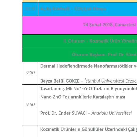
20:30
Açılış Kokteyli – Gülçiçek Kimya
24 Şubat 2018, Cumartesi 
II. Oturum – Kozmetik Ürün Yönetim
Oturum Başkanı: Prof. Dr. Sü
Dermal Hedeflendirmede Nanofarmasötikler v
9:30
Beyza Betül GÖKÇE
– İstanbul Üniversitesi Eczacı
Tasarlanmış MicNo®-ZnO Tozların Biyouyumluk 
Nano ZnO Tozlarınkilerle Karşılaştırılması
9:50
Prof. Dr. Ender SUVACI
– Anadolu Üniversitesi
Kozmetik Ürünlerin Gönüllüler Üzerindeki Çalış