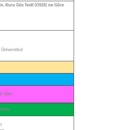
in, Kuru Göz Testi (OSDI) ne Göre
Üniversitesi
3. Gün
alonu
rı