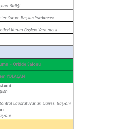
ları Birliği
ünler Kurum Başkan Yardımcısı
etleri Kurum Başkan Yardımcısı
rumu – Orkide Salonu
ğdem YOLAÇAN
istemi
şkanı
Kontrol Laboratuvarları Dairesi Başkanı
rı
aşkanı