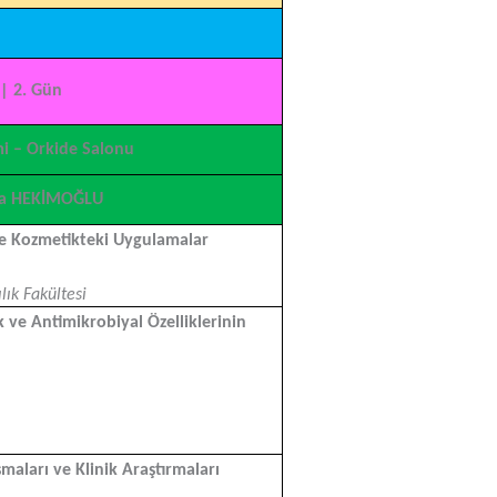
| 2. Gün
i – Orkide Salonu
eda HEKİMOĞLU
e Kozmetikteki Uygulamalar
lık Fakültesi
ve Antimikrobiyal Özelliklerinin
maları ve Klinik Araştırmaları